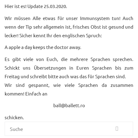
Hier ist es! Update 25.03.2020.
UNTERRICHTSANGEBO
Wir müssen Alle etwas für unser Immunsystem tun! Auch
UNSERE PREISE
wenn der Tip sehr allgemein ist, frisches Obst ist gesund und
lecker! Sicher kennt Ihr den englischen Spruch:
IM BALLETTSAAL
A apple a day keeps the doctor away.
TRAUMBERUF
TÄNZER/-IN
Es gibt viele von Euch, die mehrere Sprachen sprechen.
Schickt uns Übersetzungen in Euren Sprachen bis zum
MEDIATHEK
Freitag und schreibt bitte auch was das für Sprachen sind.
BILDER
Wir sind gespannt, wie viele Sprachen da zusammen
kommen! Einfach an
PRESSE
ball@ballett.ro
DOWNLOADS
schicken.
FAQ
Suche
BALLETTBLOG