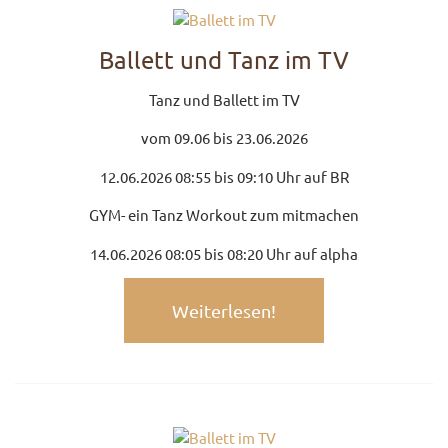
UNTERRICHTSANGEBO
Ballett und Tanz im TV
UNSERE PREISE
Tanz und Ballett im TV
IM BALLETTSAAL
vom 09.06 bis 23.06.2026
TRAUMBERUF
12.06.2026 08:55 bis 09:10 Uhr auf BR
TÄNZER/-IN
GYM- ein Tanz Workout zum mitmachen
MEDIATHEK
14.06.2026 08:05 bis 08:20 Uhr auf alpha
BILDER
PRESSE
Weiterlesen!
DOWNLOADS
FAQ
BALLETTBLOG