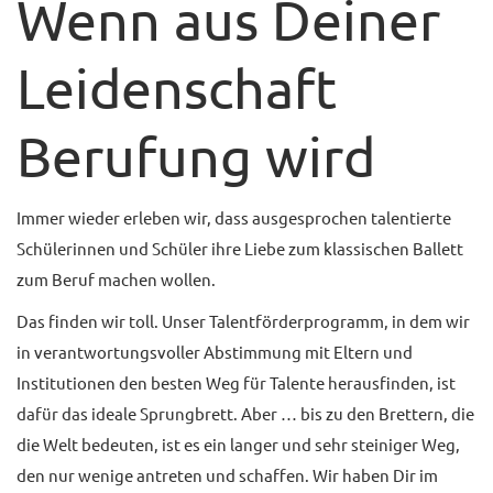
Wenn aus Deiner
UNTERRICHTSANGEBO
Leidenschaft
UNSERE PREISE
IM BALLETTSAAL
Berufung wird
TRAUMBERUF
TÄNZER/-IN
Immer wieder erleben wir, dass ausgesprochen talentierte
MEDIATHEK
Schülerinnen und Schüler ihre Liebe zum klassischen Ballett
zum Beruf machen wollen.
BILDER
Das finden wir toll. Unser Talentförderprogramm, in dem wir
PRESSE
in verantwortungsvoller Abstimmung mit Eltern und
Institutionen den besten Weg für Talente herausfinden, ist
DOWNLOADS
dafür das ideale Sprungbrett. Aber … bis zu den Brettern, die
FAQ
die Welt bedeuten, ist es ein langer und sehr steiniger Weg,
den nur wenige antreten und schaffen. Wir haben Dir im
BALLETTBLOG