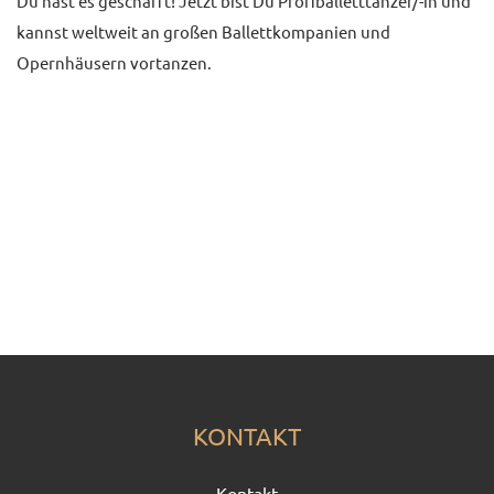
Du hast es geschafft! Jetzt bist Du Profiballetttänzer/-in und
kannst weltweit an großen Ballettkompanien und
Opernhäusern vortanzen.
KONTAKT
Kontakt