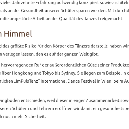
 vieler Jahrzehnte Erfahrung aufwendig konzipiert sowie architek
niemals an der Gesundheit unserer Schüler sparen werden. Mit dur
 die ungestörte Arbeit an der Qualität des Tanzes freigemacht.
en Himmel
 das größte Risiko für den Körper des Tänzers darstellt, haben wi
verlegen lassen, den es auf der ganzen Welt gibt.
n hervorragenden Ruf der außerordentlichen Güte seiner Produkt
er Hongkong und Tokyo bis Sydney. Sie liegen zum Beispiel in de
rlichen „ImPulsTanz“ International Dance Festival in Wien, beim A
wingboden entschieden, weil dieser in enger Zusammenarbeit sowo
nseren Schülern und Lehrern eröffnen wir damit ein gesundheitsb
ch noch mehr Sicherheit.