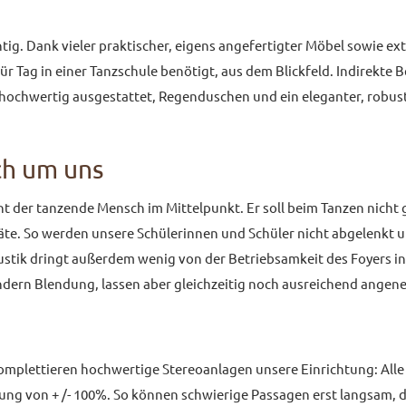
htig. Dank vieler praktischer, eigens angefertigter Möbel sowie 
für Tag in einer Tanzschule benötigt, aus dem Blickfeld. Indirekte 
t hochwertig ausgestattet, Regenduschen und ein eleganter, rob
ich um uns
icht der tanzende Mensch im Mittelpunkt. Er soll beim Tanzen nich
te. So werden unsere Schülerinnen und Schüler nicht abgelenkt un
ustik dringt außerdem wenig von der Betriebsamkeit des Foyers in
hindern Blendung, lassen aber gleichzeitig noch ausreichend angen
mplettieren hochwertige Stereoanlagen unsere Einrichtung: Alle
 von + /- 100%. So können schwierige Passagen erst langsam, da