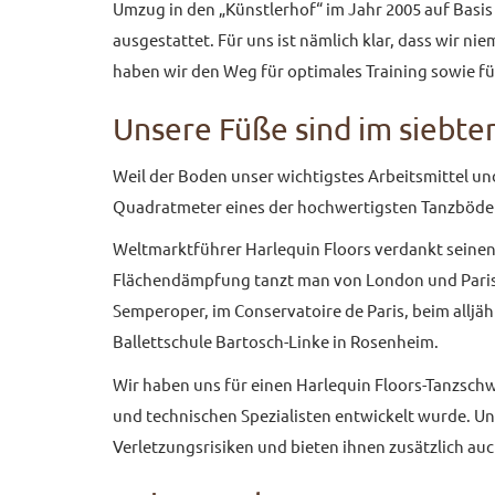
Umzug in den „Künstlerhof“ im Jahr 2005 auf Basis
ausgestattet. Für uns ist nämlich klar, dass wir 
haben wir den Weg für optimales Training sowie für
Unsere Füße sind im siebt
Weil der Boden unser wichtigstes Arbeitsmittel und
Quadratmeter eines der hochwertigsten Tanzböden 
Weltmarktführer Harlequin Floors verdankt seine
Flächendämpfung tanzt man von London und Paris üb
Semperoper, im Conservatoire de Paris, beim alljäh
Ballettschule Bartosch-Linke in Rosenheim.
Wir haben uns für einen Harlequin Floors-Tanzsch
und technischen Spezialisten entwickelt wurde. U
Verletzungsrisiken und bieten ihnen zusätzlich au