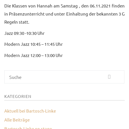
Die Klassen von Hannah am Samstag , den 06.11.2021 finden
UNTERRICHTSANGEBO
in Präsenzunterricht und unter Einhaltung der bekannten 3 G
UNSERE PREISE
Regeln statt.
Jazz 09:30 -10:30 Uhr
IM BALLETTSAAL
Modern Jazz 10:45 – 11:45 Uhr
TRAUMBERUF
TÄNZER/-IN
Modern Jazz 12:00 – 13:00 Uhr
MEDIATHEK
BILDER
Suche
PRESSE
KATEGORIEN
DOWNLOADS
Aktuell bei Bartosch-Linke
FAQ
Alle Beiträge
BALLETTBLOG
Bartosch-Linke on stage