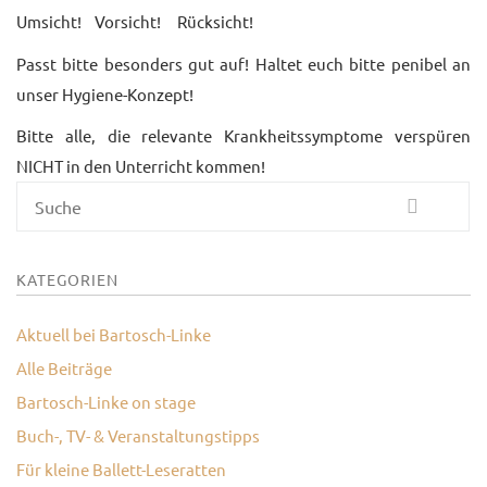
Umsicht! Vorsicht! Rücksicht!
UNTERRICHTSANGEBO
Passt bitte besonders gut auf! Haltet euch bitte penibel an
UNSERE PREISE
unser Hygiene-Konzept!
IM BALLETTSAAL
Bitte alle, die relevante Krankheitssymptome verspüren
NICHT in den Unterricht kommen!
TRAUMBERUF
TÄNZER/-IN
Suche
MEDIATHEK
KATEGORIEN
BILDER
PRESSE
Aktuell bei Bartosch-Linke
Alle Beiträge
DOWNLOADS
Bartosch-Linke on stage
FAQ
Buch-, TV- & Veranstaltungstipps
Für kleine Ballett-Leseratten
BALLETTBLOG