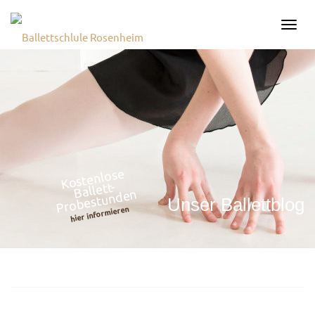
STARTSEITE
Navig
ÜBER UNS
GESCHICHTE
TEAM
PHILOSOPHIE
RÄUME
Kostenlose
Ballett-
Probestunden
Unser Ballettblog
ALUMNI
hier informieren
NETZWERK
UNTERRICHT
10 GRÜNDE FÜRS
BALLETT