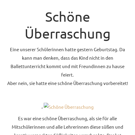
UNTERRICHTSANGEBO
Schöne
UNSERE PREISE
Überraschung
IM BALLETTSAAL
TRAUMBERUF
Eine unserer Schülerinnen hatte gestern Geburtstag. Da
TÄNZER/-IN
kann man denken, dass das Kind nicht in den
Ballettunterricht kommt und mit Freundinnen zu hause
MEDIATHEK
feiert.
BILDER
Aber nein, sie hatte eine schöne Überraschung vorbereitet!
PRESSE
DOWNLOADS
,
FAQ
Es war eine schöne Überraschung, als sie für alle
Mitschülerinnen und alle Lehrerinnen diese süßen und
BALLETTBLOG