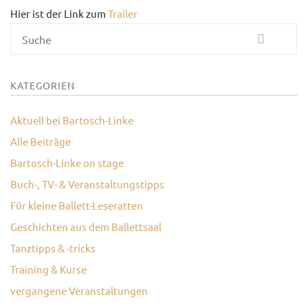
Hier ist der Link zum
Trailer
UNTERRICHTSANGEBO
Suche
UNSERE PREISE
IM BALLETTSAAL
KATEGORIEN
TRAUMBERUF
Aktuell bei Bartosch-Linke
TÄNZER/-IN
Alle Beiträge
MEDIATHEK
Bartosch-Linke on stage
BILDER
Buch-, TV- & Veranstaltungstipps
Für kleine Ballett-Leseratten
PRESSE
Geschichten aus dem Ballettsaal
DOWNLOADS
Tanztipps & -tricks
Training & Kurse
FAQ
vergangene Veranstaltungen
BALLETTBLOG