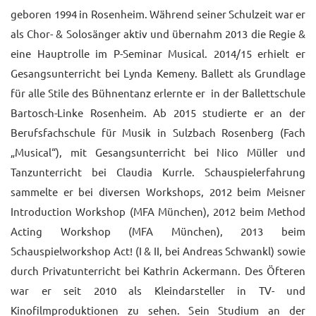
geboren 1994 in Rosenheim. Während seiner Schulzeit war er
UNTERRICHTSANGEBO
als Chor- & Solosänger aktiv und übernahm 2013 die Regie &
UNSERE PREISE
eine Hauptrolle im P-Seminar Musical. 2014/15 erhielt er
Gesangsunterricht bei Lynda Kemeny. Ballett als Grundlage
IM BALLETTSAAL
für alle Stile des Bühnentanz erlernte er in der Ballettschule
TRAUMBERUF
Bartosch-Linke Rosenheim. Ab 2015 studierte er an der
TÄNZER/-IN
Berufsfachschule für Musik in Sulzbach Rosenberg (Fach
„Musical“), mit Gesangsunterricht bei Nico Müller und
MEDIATHEK
Tanzunterricht bei Claudia Kurrle. Schauspielerfahrung
BILDER
sammelte er bei diversen Workshops, 2012 beim Meisner
Introduction Workshop (MFA München), 2012 beim Method
PRESSE
Acting Workshop (MFA München), 2013 beim
DOWNLOADS
Schauspielworkshop Act! (I & II, bei Andreas Schwankl) sowie
durch Privatunterricht bei Kathrin Ackermann. Des Öfteren
FAQ
war er seit 2010 als Kleindarsteller in TV- und
BALLETTBLOG
Kinofilmproduktionen zu sehen. Sein Studium an der