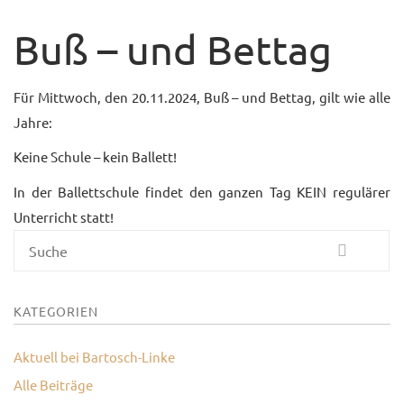
UNTERRICHTSANGEBO
Buß – und Bettag
UNSERE PREISE
Für Mittwoch, den 20.11.2024, Buß – und Bettag, gilt wie alle
IM BALLETTSAAL
Jahre:
TRAUMBERUF
Keine Schule – kein Ballett!
TÄNZER/-IN
In der Ballettschule findet den ganzen Tag KEIN regulärer
MEDIATHEK
Unterricht statt!
BILDER
Suche
PRESSE
KATEGORIEN
DOWNLOADS
FAQ
Aktuell bei Bartosch-Linke
Alle Beiträge
BALLETTBLOG