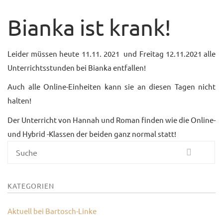
UNTERRICHTSANGEBO
Bianka ist krank!
UNSERE PREISE
Leider müssen heute 11.11. 2021 und Freitag 12.11.2021 alle
IM BALLETTSAAL
Unterrichtsstunden bei Bianka entfallen!
TRAUMBERUF
Auch alle Online-Einheiten kann sie an diesen Tagen nicht
TÄNZER/-IN
halten!
MEDIATHEK
Der Unterricht von Hannah und Roman finden wie die Online-
BILDER
und Hybrid -Klassen der beiden ganz normal statt!
PRESSE
Suche
DOWNLOADS
KATEGORIEN
FAQ
Aktuell bei Bartosch-Linke
BALLETTBLOG