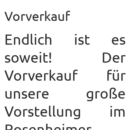
UNTERRICHTSANGEBO
Vorverkauf
UNSERE PREISE
Endlich ist es
IM BALLETTSAAL
TRAUMBERUF
soweit! Der
TÄNZER/-IN
MEDIATHEK
Vorverkauf für
BILDER
unsere große
PRESSE
DOWNLOADS
Vorstellung im
FAQ
Rosenheimer
BALLETTBLOG