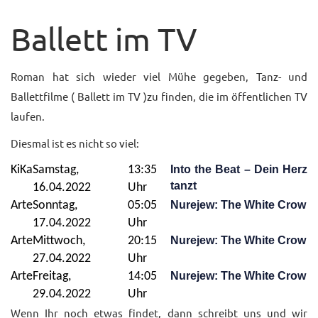
UNTERRICHTSANGEBO
Ballett im TV
UNSERE PREISE
Roman hat sich wieder viel Mühe gegeben, Tanz- und
IM BALLETTSAAL
Ballettfilme ( Ballett im TV )zu finden, die im öffentlichen TV
TRAUMBERUF
laufen.
TÄNZER/-IN
Diesmal ist es nicht so viel:
MEDIATHEK
KiKa
Samstag,
13:35
Into the Beat – Dein Herz
tanzt
BILDER
16.04.2022
Uhr
Arte
Sonntag,
05:05
Nurejew: The White Crow
PRESSE
17.04.2022
Uhr
Arte
Mittwoch,
20:15
Nurejew: The White Crow
DOWNLOADS
27.04.2022
Uhr
Arte
Freitag,
14:05
Nurejew: The White Crow
FAQ
29.04.2022
Uhr
BALLETTBLOG
Wenn Ihr noch etwas findet, dann schreibt uns und wir