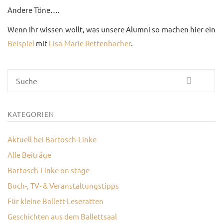
Andere Töne….
UNTERRICHTSANGEBO
Wenn Ihr wissen wollt, was unsere Alumni so machen hier ein
UNSERE PREISE
Beispiel
mit
Lisa-Marie Rettenbacher
.
IM BALLETTSAAL
TRAUMBERUF
Suche
TÄNZER/-IN
MEDIATHEK
KATEGORIEN
BILDER
Aktuell bei Bartosch-Linke
PRESSE
Alle Beiträge
Bartosch-Linke on stage
DOWNLOADS
Buch-, TV- & Veranstaltungstipps
FAQ
Für kleine Ballett-Leseratten
Geschichten aus dem Ballettsaal
BALLETTBLOG