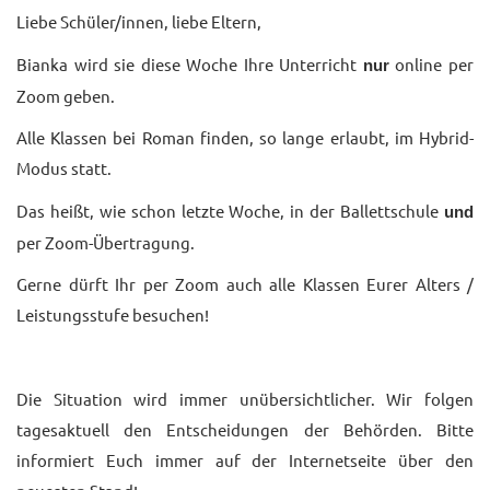
Liebe Schüler/innen, liebe Eltern,
UNTERRICHTSANGEBO
Bianka wird sie diese Woche Ihre Unterricht
online per
nur
UNSERE PREISE
Zoom geben.
IM BALLETTSAAL
Alle Klassen bei Roman finden, so lange erlaubt, im Hybrid-
Modus statt.
TRAUMBERUF
TÄNZER/-IN
Das heißt, wie schon letzte Woche, in der Ballettschule
und
per Zoom-Übertragung.
MEDIATHEK
Gerne dürft Ihr per Zoom auch alle Klassen Eurer Alters /
BILDER
Leistungsstufe besuchen!
PRESSE
DOWNLOADS
Die Situation wird immer unübersichtlicher. Wir folgen
FAQ
tagesaktuell den Entscheidungen der Behörden. Bitte
informiert Euch immer auf der Internetseite über den
BALLETTBLOG