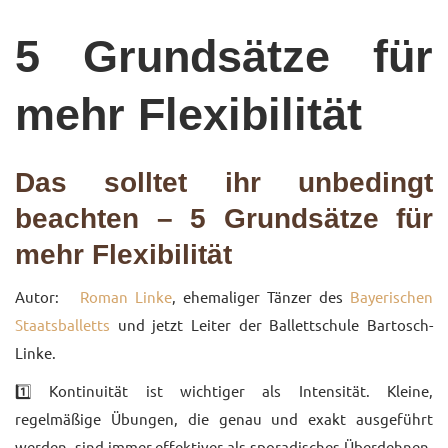
UNTERRICHTSANGEBO
5 Grundsätze für
UNSERE PREISE
mehr Flexibilität
IM BALLETTSAAL
TRAUMBERUF
Das solltet ihr unbedingt
TÄNZER/-IN
beachten – 5 Grundsätze für
MEDIATHEK
mehr Flexibilität
BILDER
Autor:
Roman Linke
, ehemaliger Tänzer des
Bayerischen
PRESSE
Staatsballetts
und jetzt Leiter der Ballettschule Bartosch-
DOWNLOADS
Linke.
1️⃣ Kontinuität ist wichtiger als Intensität. Kleine,
FAQ
regelmäßige Übungen, die genau und exakt ausgeführt
BALLETTBLOG
werden, sind immer effektiver als sporadisches Überdehnen.