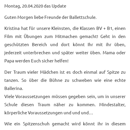
Montag, 20.04.2020 das Update
UNTERRICHTSANGEBO
Guten Morgen liebe Freunde der Ballettschule.
UNSERE PREISE
Kristina hat für unsere Kleinsten, die Klassen BV + B1, einen
IM BALLETTSAAL
Film mit Übungen zum Mitmachen gemacht! Geht in den
geschützten Bereich und dort könnt Ihr mit ihr üben,
TRAUMBERUF
TÄNZER/-IN
jederzeit unterbrechen und später weiter üben. Mama oder
Papa werden Euch sicher helfen!
MEDIATHEK
Der Traum vieler Mädchen ist es doch einmal auf Spitze zu
BILDER
tanzen. So über die Bühne zu schweben wie eine echte
Ballerina.
PRESSE
Viele Voraussetzungen müssen gegeben sein, um in unserer
DOWNLOADS
Schule diesen Traum näher zu kommen. Mindestalter,
körperliche Voraussetzungen und und und…
FAQ
Wie ein Spitzenschuh gemacht wird könnt ihr in diesem
BALLETTBLOG