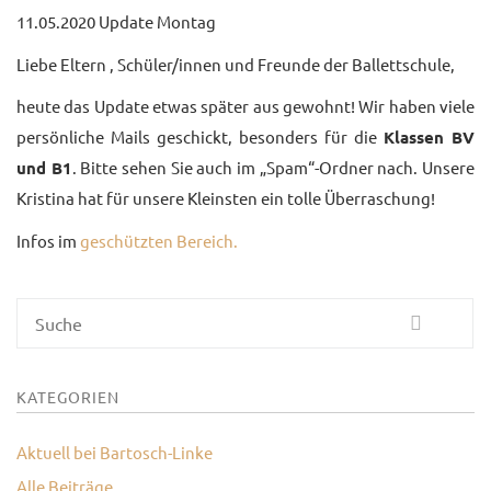
11.05.2020 Update Montag
UNTERRICHTSANGEBO
Liebe Eltern , Schüler/innen und Freunde der Ballettschule,
UNSERE PREISE
heute das Update etwas später aus gewohnt! Wir haben viele
IM BALLETTSAAL
persönliche Mails geschickt, besonders für die
Klassen BV
und B1
. Bitte sehen Sie auch im „Spam“-Ordner nach. Unsere
TRAUMBERUF
TÄNZER/-IN
Kristina hat für unsere Kleinsten ein tolle Überraschung!
Infos im
geschützten Bereich.
MEDIATHEK
BILDER
Suche
PRESSE
DOWNLOADS
KATEGORIEN
FAQ
Aktuell bei Bartosch-Linke
BALLETTBLOG
Alle Beiträge