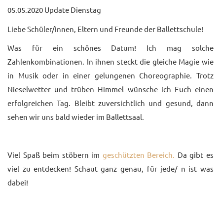
05.05.2020 Update Dienstag
UNTERRICHTSANGEBO
Liebe Schüler/innen, Eltern und Freunde der Ballettschule!
UNSERE PREISE
Was für ein schönes Datum! Ich mag solche
IM BALLETTSAAL
Zahlenkombinationen. In ihnen steckt die gleiche Magie wie
in Musik oder in einer gelungenen Choreographie. Trotz
TRAUMBERUF
TÄNZER/-IN
Nieselwetter und trüben Himmel wünsche ich Euch einen
erfolgreichen Tag. Bleibt zuversichtlich und gesund, dann
MEDIATHEK
sehen wir uns bald wieder im Ballettsaal.
BILDER
PRESSE
Viel Spaß beim stöbern im
geschützten Bereich.
Da gibt es
viel zu entdecken! Schaut ganz genau, für jede/ n ist was
DOWNLOADS
dabei!
FAQ
BALLETTBLOG