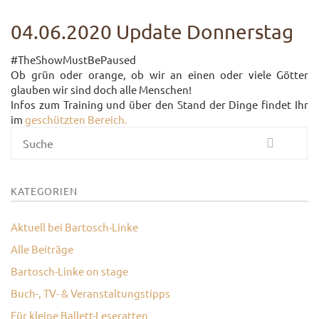
UNTERRICHTSANGEBO
04.06.2020 Update Donnerstag
UNSERE PREISE
#TheShowMustBePaused
Ob grün oder orange, ob wir an einen oder viele Götter
IM BALLETTSAAL
glauben wir sind doch alle Menschen!
Infos zum Training und über den Stand der Dinge findet Ihr
TRAUMBERUF
im
geschützten Bereich.
TÄNZER/-IN
Suche
MEDIATHEK
BILDER
KATEGORIEN
PRESSE
Aktuell bei Bartosch-Linke
DOWNLOADS
Alle Beiträge
Bartosch-Linke on stage
FAQ
Buch-, TV- & Veranstaltungstipps
BALLETTBLOG
Für kleine Ballett-Leseratten